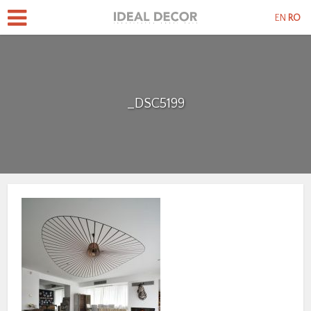
EN
RO
_DSC5199