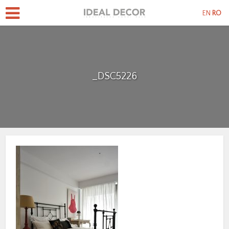
EN
RO
_DSC5226