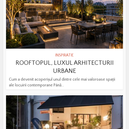
INSPIRATIE
ROOFTOPUL, LUXUL ARHITECTURII
URBANE
Cum a devenit acoperișul unul dintre cele mai valoroase spații
ale locuirii contemporane Până...