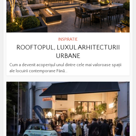
INSPIRATIE
ROOFTOPUL, LUXUL ARHITECTURII
URBANE
Cum a devenit acoperișul unul dintre cele mai valoroase spații
ale locuirii contemporane Până...