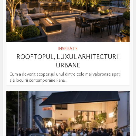
INSPIRATIE
ROOFTOPUL, LUXUL ARHITECTURII
URBANE
Cum a devenit acoperișul unul dintre cele mai valoroase spații
ale locuirii contemporane Până...