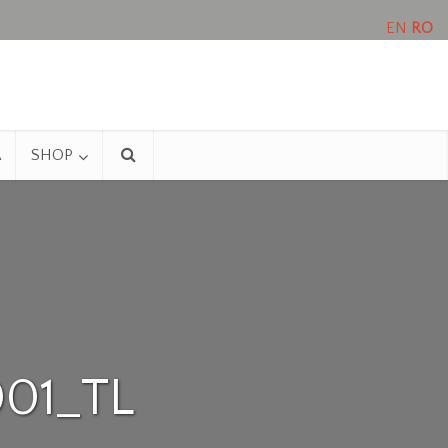
EN
RO
A
SHOP
01_TL