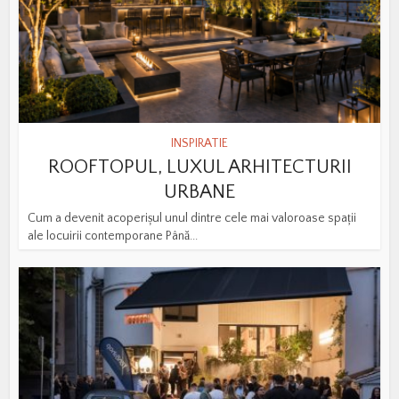
INSPIRATIE
ROOFTOPUL, LUXUL ARHITECTURII
URBANE
Cum a devenit acoperișul unul dintre cele mai valoroase spații
ale locuirii contemporane Până...