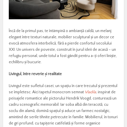
Încă de la primul pas, te întâmpină o ambianță caldă, un melanj
elegant între texturi naturale, mobilier sculptural și un decor ce
evocă atmosfera interbelică, fără a pierde confortul secolului
XXI. Un univers de poveste, construit în jurul ideii de acasă – un
refugiu personal, unde totul a fost gândit pentru a-ți oferi liniște,
echilibru și bucurie.
Livingul, între reverie
ș
i realitate
Livingul este sufletul casei, un spațiu în care trecutul și prezentul
se împletesc. Aici tapetul monocrom semnat
Vladila
, inspirat de
peisajele romantice ale pictorului Hendrik Voogd, conturează un
cadru scenografic memorabil. Iar soba albă din teracotă, cu
soclu din alamă, domină spațiul și aduce un farmec nostalgic,
amintind de serile tihnite petrecute în familie. Mobilierul, în tonuri
de gri profund, cu tapițerie catifelată și forme organice