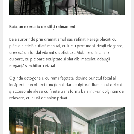
Baia, un exerci
ț
iu de stil
ș
i rafinament
Baia surprinde prin dramatismul său rafinat. Pereții placați cu
plăci din sticlă suflată manual, cu luciu profund și irizații elegante,
creează un fundal vibrant și sofisticat. Mobilierul închis la
culoare, cu picioare sculptate și blat alb imaculat, adaugă
eleganță și echilibru vizual.
Oglinda octogonală, cu ramă fațetată, devine punctul focal al
încăperii – un obiect funcțional, dar sculptural. Iluminatul delicat
și accesoriile alese cu finețe transformă baia într-un colț intim de
relaxare, cu alură de salon privat.