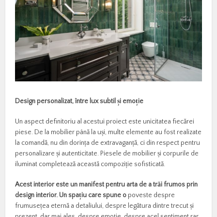
Design personalizat, între lux subtil
ș
i emo
ț
ie
Un aspect definitoriu al acestui proiect este unicitatea fiecărei
piese. De la mobilier până la uși, multe elemente au fost realizate
la comandă, nu din dorința de extravaganță, ci din respect pentru
personalizare și autenticitate. Piesele de mobilier și corpurile de
iluminat completează această compoziție sofisticată.
Acest interior este un manifest pentru arta de a tr
ă
i frumos prin
design interior. Un spaț
iu care spune o
poveste despre
frumusețea eternă a detaliului, despre legătura dintre trecut și
prezent, dar mai ales, despre emoție, despre acel sentiment rar