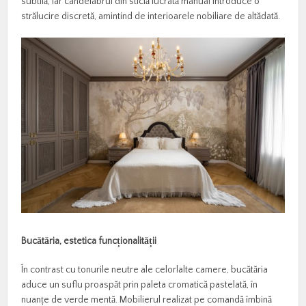
subtilă, iar candelabrul din sticlă lucrată manual introduce o
strălucire discretă, amintind de interioarele nobiliare de altădată.
Buc
ă
t
ă
ria, estetica func
ț
ionalit
ăț
ii
În contrast cu tonurile neutre ale celorlalte camere, bucătăria
aduce un suflu proaspăt prin paleta cromatică pastelată, în
nuanțe de verde mentă. Mobilierul realizat pe comandă îmbină