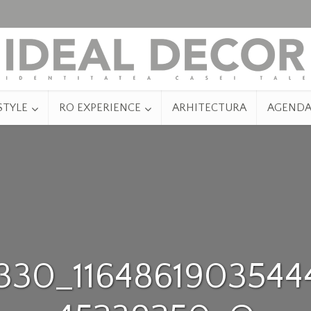
STYLE
RO EXPERIENCE
ARHITECTURA
AGEND
330_1164861903544