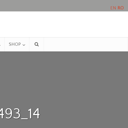
EN
RO
A
SHOP
493_14