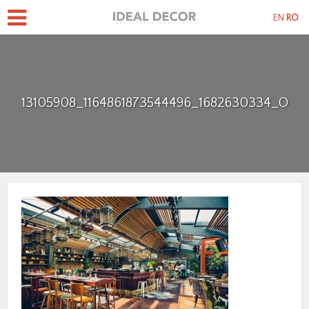
EN
RO
13105908_1164861873544496_1682630334_O