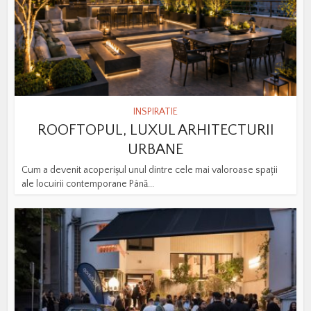
INSPIRATIE
ROOFTOPUL, LUXUL ARHITECTURII
URBANE
Cum a devenit acoperișul unul dintre cele mai valoroase spații
ale locuirii contemporane Până...