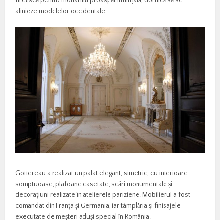
firească pentru monarhia proaspăt înființată, dornică să se
alinieze modelelor occidentale
Gottereau a realizat un palat elegant, simetric, cu interioare
somptuoase, plafoane casetate, scări monumentale și
decorațiuni realizate în atelierele pariziene. Mobilierul a fost
comandat din Franța și Germania, iar tâmplăria și finisajele –
executate de meșteri aduși special în România.