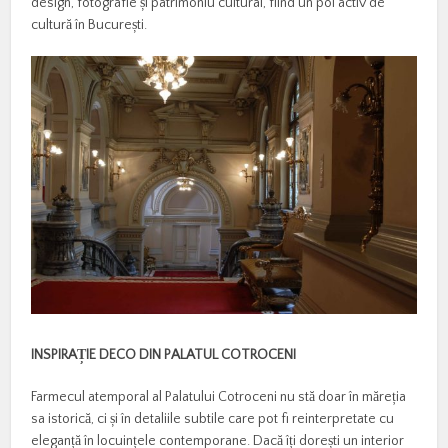
design, fotografie și patrimoniu cultural, fiind un pol activ de
cultură în București.
INSPIRA
Ț
IE DECO DIN PALATUL COTROCENI
Farmecul atemporal al Palatului Cotroceni nu stă doar în măreția
sa istorică, ci și în detaliile subtile care pot fi reinterpretate cu
eleganță în locuințele contemporane. Dacă îți dorești un interior