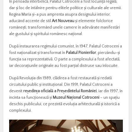
În perioada interbelică, Palatul Cotroceni a fost locuință regală,
dar și loc de întâlnire pentru elitele politice și culturale ale vremii.
Regina Maria și-a pus amprenta asupra designului interior,
aducând accente de stil
Art Nouveau
și elemente folclorice
românești, transformând unele camere în adevărate manifestări
ale gustului și spiritului românesc național.
După instaurarea regimului comunist, în 1947, Palatul Cotroceni a
fost naționalizat și transformat în
Palatul Pionierilor
, pierzându-și
funcția sa reprezentativă. O parte a complexului a fost afectată,
iar decorațiunile originale au fost parțial distruse sau înlocuite.
După Revoluția din 1989, clădirea a fost restaurată și redată
circuitului public și instituțional. Din 1991, Palatul Cotroceni a
devenit
re
ș
edin
ț
a oficial
ă
a Pre
ș
edintelui Rom
â
niei
, iar din 1997, în
incinta sa funcționează și
Muzeul Na
ț
ional Cotroceni
– un spațiu
deschis publicului, ce prezintă evoluția arhitecturală și istorică a
complexului.