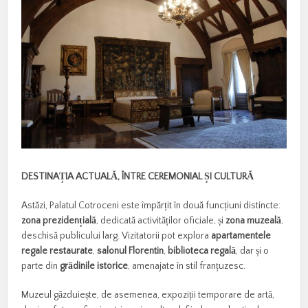
DESTINA
Ț
IA ACTUAL
Ă
,
Î
NTRE CEREMONIAL
Ș
I CULTUR
Ă
Astăzi, Palatul Cotroceni este împărțit în două funcțiuni distincte:
zona preziden
ț
ial
ă
, dedicată activităților oficiale, și
zona muzeal
ă
,
deschisă publicului larg. Vizitatorii pot explora
apartamentele
regale restaurate
,
salonul Florentin
,
biblioteca regal
ă
, dar și o
parte din
gr
ă
dinile istorice
, amenajate în stil franțuzesc.
Muzeul găzduiește, de asemenea, expoziții temporare de artă,