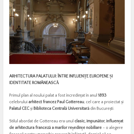
ARHITECTURA PALATULUI: ÎNTRE INFLUEN
Ț
E EUROPENE
Ș
I
IDENTITATE ROM
Â
NEASC
Ă
Primul plan al noului palat a fost încredințat în anul
1893
celebrului
arhitect francez Paul Gottereau
, cel care a proiectat și
Palatul CEC
și
Biblioteca Central
ă
Universitar
ă
din București.
Stilul abordat de Gottereau era unul
clasic, impun
ă
tor, influen
ț
at
de arhitectura francez
ă
a marilor re
ș
edin
ț
e nobiliare
– o alegere