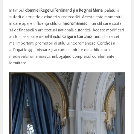
În timpul
domniei Regelui Ferdinand
ș
i a Reginei Maria
, palatul a
suferit o serie de extinderi și redecorări. Acesta este momentul
în care apare influența stilului
neoromânesc
– un stil care căuta
să definească o arhitectură națională autentică. Aceste modificări
au fost realizate de
arhitectul Grigore Cerchez
, unul dintre cei
mai importanți promotori ai stilului neoromânesc. Cerchez a
adăugat loggii, foișoare și arcade inspirate din arhitectura
medievală românească, îmbogățind complexul cu elemente
identitare.