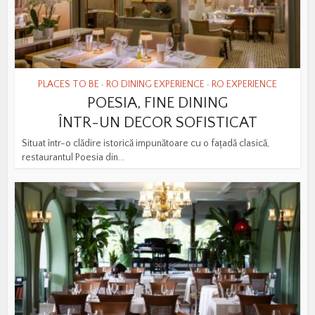
PLACES TO BE
RO DINING EXPERIENCE
RO EXPERIENCE
•
•
POESIA, FINE DINING
ÎNTR-UN DECOR SOFISTICAT
Situat într-o clădire istorică impunătoare cu o fațadă clasică,
restaurantul Poesia din...