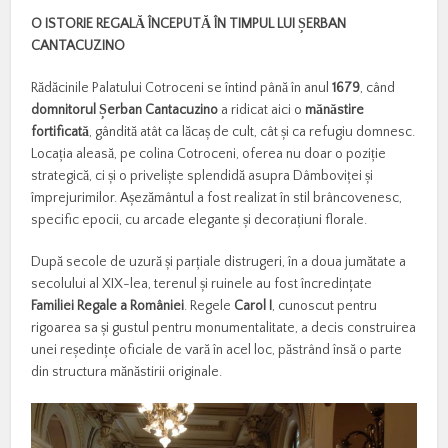
O ISTORIE REGAL
Ă
Î
NCEPUT
Ă
Î
N TIMPUL LUI
Ș
ERBAN
CANTACUZINO
Rădăcinile Palatului Cotroceni se întind până în anul
1679
, când
domnitorul
Ș
erban Cantacuzino
a ridicat aici o
m
ă
n
ă
stire
fortificat
ă
, gândită atât ca lăcaș de cult, cât și ca refugiu domnesc.
Locația aleasă, pe colina Cotroceni, oferea nu doar o poziție
strategică, ci și o priveliște splendidă asupra Dâmboviței și
împrejurimilor. Așezământul a fost realizat în stil brâncovenesc,
specific epocii, cu arcade elegante și decorațiuni florale.
După secole de uzură și parțiale distrugeri, în a doua jumătate a
secolului al XIX-lea, terenul și ruinele au fost încredințate
Familiei Regale a României
. Regele
Carol I
, cunoscut pentru
rigoarea sa și gustul pentru monumentalitate, a decis construirea
unei reședințe oficiale de vară în acel loc, păstrând însă o parte
din structura mănăstirii originale.