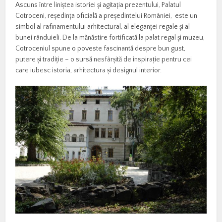
Ascuns între liniștea istoriei și agitația prezentului, Palatul
Cotroceni, reședința oficială a președintelui României, este un
simbol al rafinamentului arhitectural, al eleganței regale și al
bunei rânduieli. De la mănăstire fortificată la palat regal și muzeu,
Cotroceniul spune o poveste fascinantă despre bun gust,
putere și tradiție – o sursă nesfârșită de inspirație pentru cei
care iubesc istoria, arhitectura și designul interior.