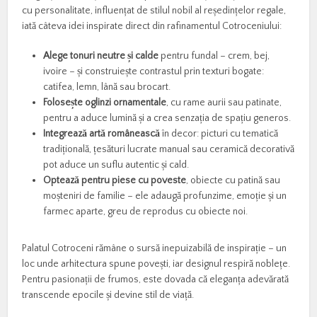
cu personalitate, influențat de stilul nobil al reședințelor regale,
iată câteva idei inspirate direct din rafinamentul Cotroceniului:
Alege tonuri neutre
ș
i calde
pentru fundal – crem, bej,
ivoire – și construiește contrastul prin texturi bogate:
catifea, lemn, lână sau brocart.
Folose
ș
te oglinzi ornamentale
, cu rame aurii sau patinate,
pentru a aduce lumină și a crea senzația de spațiu generos.
Integreaz
ă
art
ă
rom
â
neasc
ă
în decor: picturi cu tematică
tradițională, țesături lucrate manual sau ceramică decorativă
pot aduce un suflu autentic și cald.
Opteaz
ă
pentru piese cu poveste
, obiecte cu patină sau
moșteniri de familie – ele adaugă profunzime, emoție și un
farmec aparte, greu de reprodus cu obiecte noi.
Palatul Cotroceni rămâne o sursă inepuizabilă de inspirație – un
loc unde arhitectura spune povești, iar designul respiră noblețe.
Pentru pasionații de frumos, este dovada că eleganța adevărată
transcende epocile și devine stil de viață.