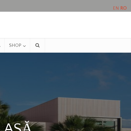
EN
RO
A
SHOP
LASĂ