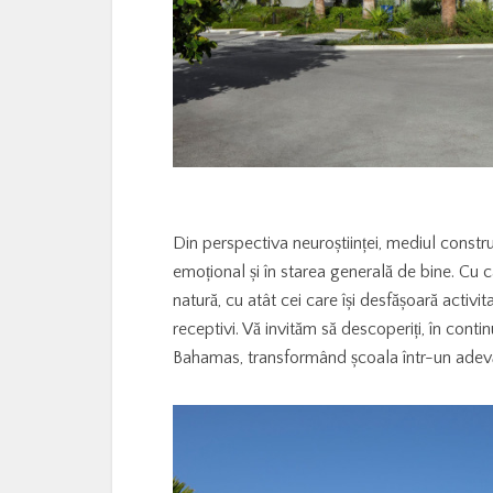
Din perspectiva neuroștiinței, mediul construit
emoțional și în starea generală de bine. Cu c
natură, cu atât cei care își desfășoară activi
receptivi. Vă invităm să descoperiți, în conti
Bahamas, transformând școala într-un adevăra