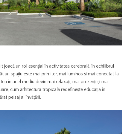
 joacă un rol esențial în activitatea cerebrală, în echilibrul
ât un spațiu este mai primitor, mai luminos și mai conectat la
tatea în acel mediu devin mai relaxați, mai prezenți și mai
nuare, cum arhitectura tropicală redefinește educația în
t peisaj al învățării.