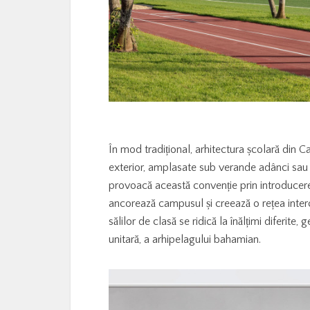
În mod tradițional, arhitectura școlară din Ca
exterior, amplasate sub verande adânci sau o
provoacă această convenție prin introducere
ancorează campusul și creează o rețea inter
sălilor de clasă se ridică la înălțimi diferit
unitară, a arhipelagului bahamian.