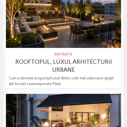
INSPIRATIE
ROOFTOPUL, LUXUL ARHITECTURII
URBANE
Cum a devenit acoperișul unul dintre cele mai valoroase spații
ale locuirii contemporane Până...