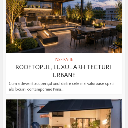
INSPIRATIE
ROOFTOPUL, LUXUL ARHITECTURII
URBANE
Cum a devenit acoperișul unul dintre cele mai valoroase spații
ale locuirii contemporane Până...