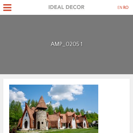
EN
RO
AMP_0205 1