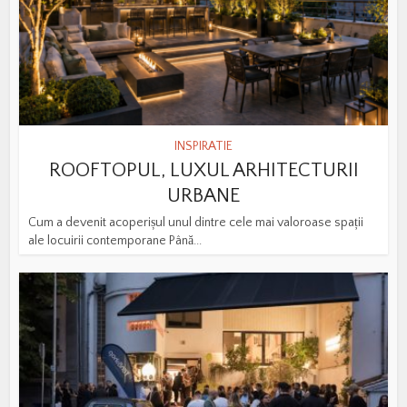
INSPIRATIE
ROOFTOPUL, LUXUL ARHITECTURII
URBANE
Cum a devenit acoperișul unul dintre cele mai valoroase spații
ale locuirii contemporane Până...