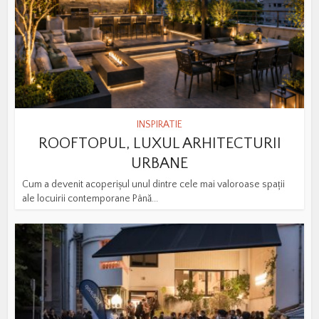
INSPIRATIE
ROOFTOPUL, LUXUL ARHITECTURII
URBANE
Cum a devenit acoperișul unul dintre cele mai valoroase spații
ale locuirii contemporane Până...