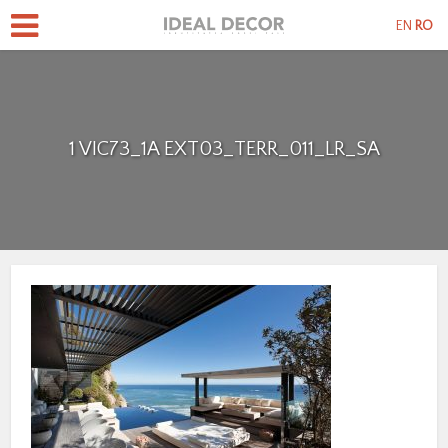
EN
RO
1 VIC73_1A EXT03_TERR_011_LR_SA