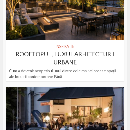
INSPIRATIE
ROOFTOPUL, LUXUL ARHITECTURII
URBANE
Cum a devenit acoperișul unul dintre cele mai valoroase spații
ale locuirii contemporane Până...