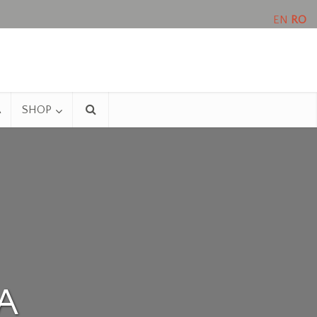
EN
RO
A
SHOP
A