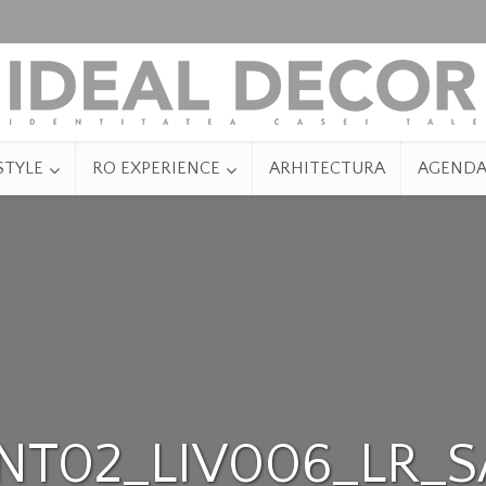
STYLE
RO EXPERIENCE
ARHITECTURA
AGEND
INT02_LIV006_LR_S