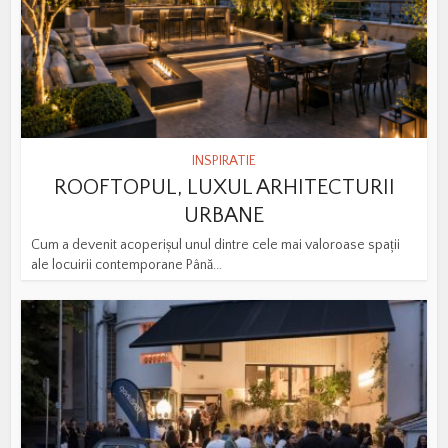
INSPIRATIE
ROOFTOPUL, LUXUL ARHITECTURII
URBANE
Cum a devenit acoperișul unul dintre cele mai valoroase spații
ale locuirii contemporane Până...