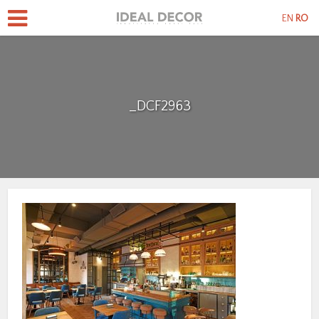
EN
RO
_DCF2963