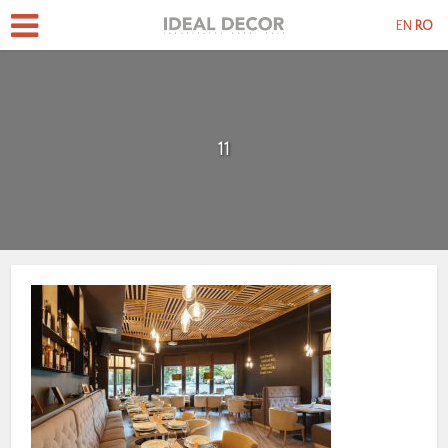
EN
RO
11