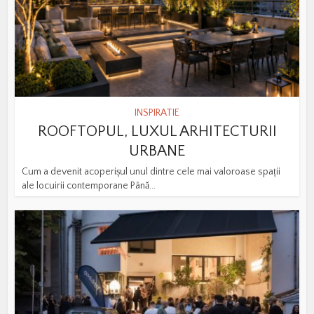
INSPIRATIE
ROOFTOPUL, LUXUL ARHITECTURII
URBANE
Cum a devenit acoperișul unul dintre cele mai valoroase spații
ale locuirii contemporane Până...