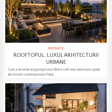
INSPIRATIE
ROOFTOPUL, LUXUL ARHITECTURII
URBANE
Cum a devenit acoperișul unul dintre cele mai valoroase spații
ale locuirii contemporane Până...