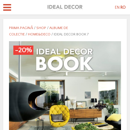
EN
RO
PRIMA PAGINĂ
/
SHOP
/
ALBUME DE
COLECTIE
/
HOME&DECO
/ IDEAL DECOR BOOK 7
-20%