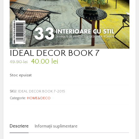
IDEAL DECOR BOOK 7
Prețul
Prețul
40.00
lei
49.90
lei
inițial
curent
a
este:
Stoc epuizat
fost:
40.00 lei.
49.90 lei.
SKU:
IDEAL DECOR BOOK 7-2015
Categorie:
HOME&DECO
Descriere
Informații suplimentare