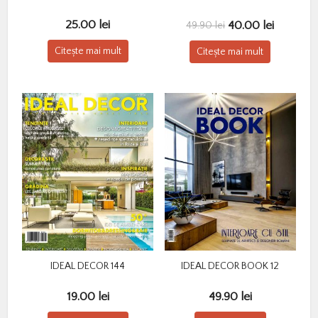
Prețul
Prețul
25.00
lei
40.00
lei
49.90
lei
inițial
curent
Citește mai mult
Citește mai mult
a
este:
fost:
40.00 lei
49.90 lei.
IDEAL DECOR 144
IDEAL DECOR BOOK 12
19.00
lei
49.90
lei