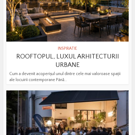
INSPIRATIE
ROOFTOPUL, LUXUL ARHITECTURII
URBANE
Cum a devenit acoperișul unul dintre cele mai valoroase spații
ale locuirii contemporane Până...