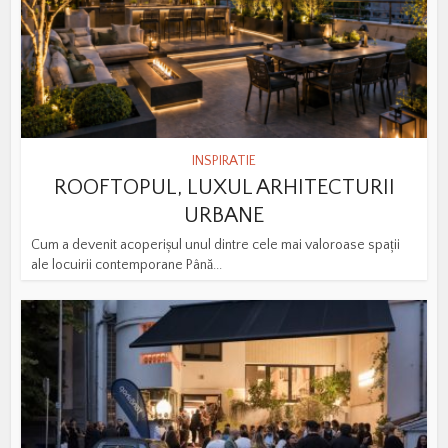
INSPIRATIE
ROOFTOPUL, LUXUL ARHITECTURII
URBANE
Cum a devenit acoperișul unul dintre cele mai valoroase spații
ale locuirii contemporane Până...