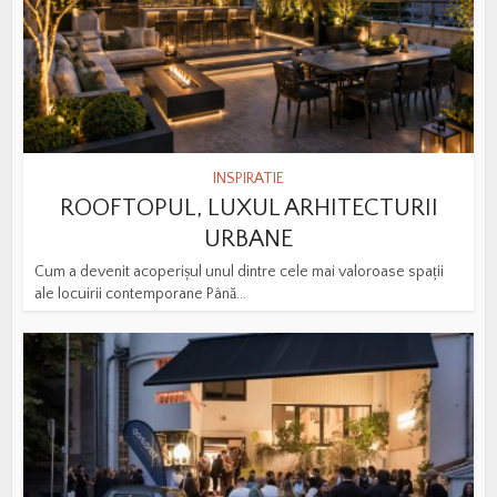
INSPIRATIE
ROOFTOPUL, LUXUL ARHITECTURII
URBANE
Cum a devenit acoperișul unul dintre cele mai valoroase spații
ale locuirii contemporane Până...