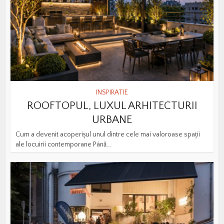
INSPIRATIE
ROOFTOPUL, LUXUL ARHITECTURII
URBANE
Cum a devenit acoperișul unul dintre cele mai valoroase spații
ale locuirii contemporane Până...