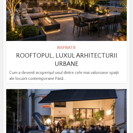
INSPIRATIE
ROOFTOPUL, LUXUL ARHITECTURII
URBANE
Cum a devenit acoperișul unul dintre cele mai valoroase spații
ale locuirii contemporane Până...