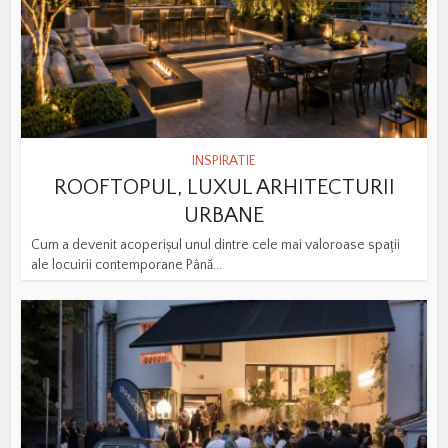
INSPIRATIE
ROOFTOPUL, LUXUL ARHITECTURII
URBANE
Cum a devenit acoperișul unul dintre cele mai valoroase spații
ale locuirii contemporane Până...