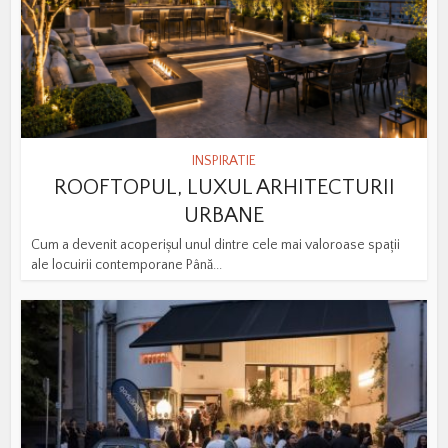
INSPIRATIE
ROOFTOPUL, LUXUL ARHITECTURII
URBANE
Cum a devenit acoperișul unul dintre cele mai valoroase spații
ale locuirii contemporane Până...