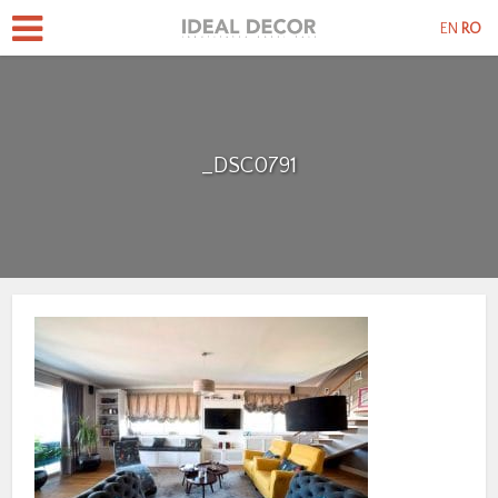
EN
RO
_DSC0791