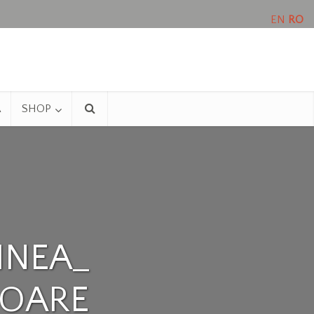
EN
RO
A
SHOP
INEA_
SOARE