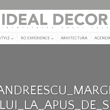
STYLE
RO EXPERIENCE
ARHITECTURA
AGEND
ANDREESCU_MARG
LUI_LA_APUS_DE_