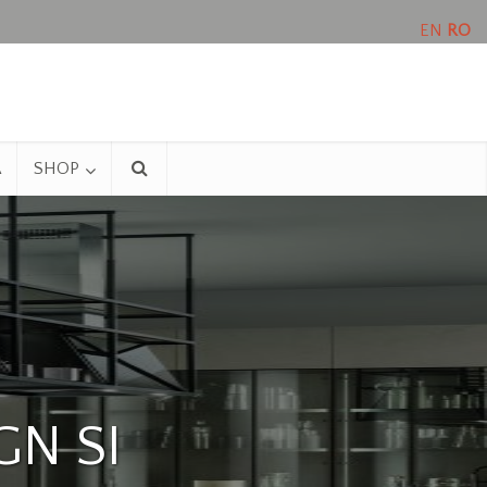
EN
RO
A
SHOP
GN SI