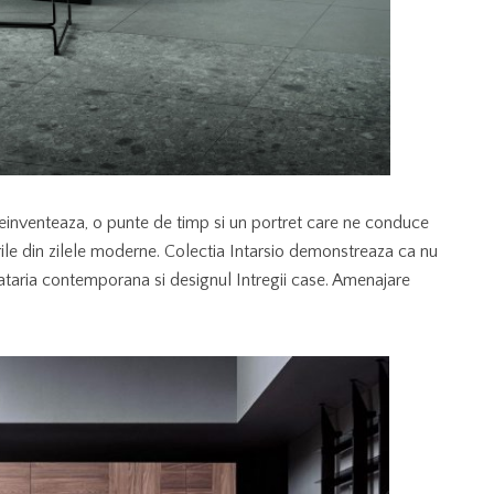
reinventeaza, o punte de timp si un portret care ne conduce
orile din zilele moderne. Colectia Intarsio demonstreaza ca nu
ucataria contemporana si designul Intregii case. Amenajare