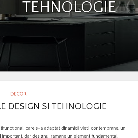
TEHNOLOGIE
DECOR
RE DESIGN SI TEHNOLOGIE
tifunctional, care s-a adaptat dinamicii vietii contemprane, un
 rol important, dar designul ramane un element fundamental,