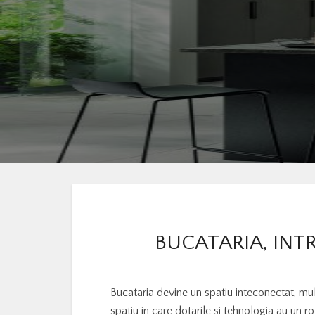
BUCATARIA, INT
Bucataria devine un spatiu inteconectat, mul
spatiu in care dotarile si tehnologia au un