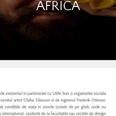
AFRICA
 existenta) in parteneriat cu Little Sun, o organizatie sociala
enumitul artist Olafur Eliasson si de inginerul Frederik Ottesen,
i conditiile de viata in zonele izolate de pe glob, unde nu
s international, studentii de la facultatile sau sectiile de design