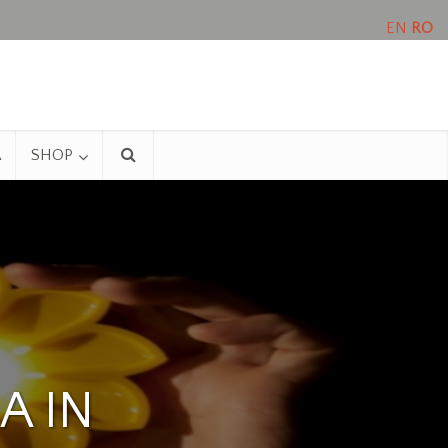
EN
RO
A
SHOP
A IN