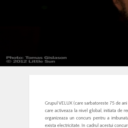
Grupul VELUX (care sarbatoreste 75 de ani de
care activeaza la nivel global, initiata de r
organizeaza un concurs pentru a imbunatat
exista electricitate. In cadrul acestui concur