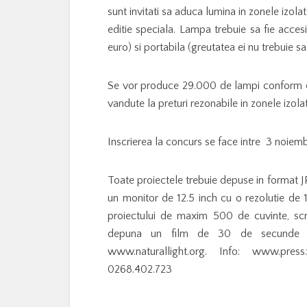
sunt invitati sa aduca lumina in zonele izolat
editie speciala. Lampa trebuie sa fie acce
euro) si portabila (greutatea ei nu trebuie 
Se vor produce 29.000 de lampi conform co
vandute la preturi rezonabile in zonele izolat
Inscrierea la concurs se face intre 3 noiemb
Toate proiectele trebuie depuse in format JP
un monitor de 12.5 inch cu o rezolutie de 1
proiectului de maxim 500 de cuvinte, scri
depuna un film de 30 de secunde care
www.naturallight.org. Info: www.press.
0268.402.723