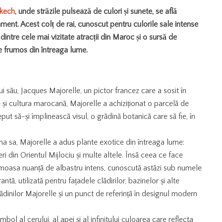
kech
, unde străzile pulsează de culori și sunete, se află
nament. Acest colț de rai, cunoscut pentru culorile sale intense
 dintre cele mai vizitate atracții din Maroc și o sursă de
i de frumos din întreaga lume.
 său, Jacques Majorelle, un pictor francez care a sosit în
 și cultura marocană, Majorelle a achiziționat o parcelă de
ceput să-și împlinească visul, o grădină botanică care să fie, în
a sa, Majorelle a adus plante exotice din întreaga lume:
i din Orientul Mijlociu și multe altele. Însă ceea ce face
imoasa nuanță de albastru intens, cunoscută astăzi sub numele
tă, utilizată pentru fațadele clădirilor, bazinelor și alte
inilor Majorelle și un punct de referință în designul modern
ol al cerului, al apei și al infinitului culoarea care reflecta