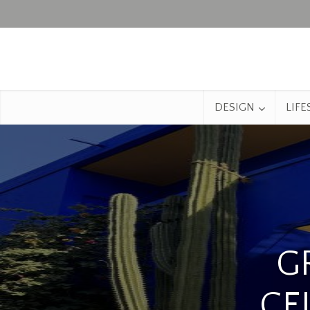
DESIGN
LIFE
G
CE