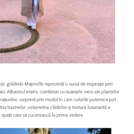
ști, grădinile Majorelle reprezintă o sursă de inspirație prin
 aici. Albastrul intens, combinat cu nuanțele verzi ale plantelor
ațiunilor, surprind prin modul în care culorile puternice pot
a bazinelor, volumetria clădirilor și textura luxuriantă a
i spații care să cucerească la prima vedere.