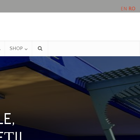
EN
RO
A
SHOP
E,
ȚII