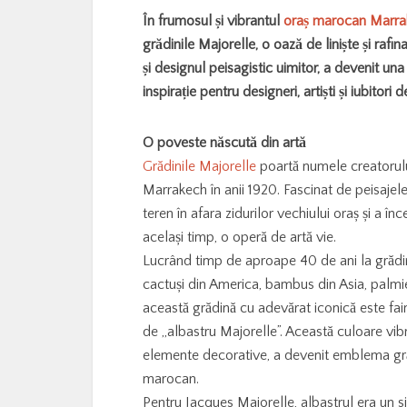
În frumosul și vibrantul
oraș marocan Marra
grădinile Majorelle, o oază de liniște și rafi
și designul peisagistic uimitor, a devenit una
inspirație pentru designeri, artiști și iubitor
O poveste născută din artă
Grădinile Majorelle
poartă numele creatorului
Marrakech în anii 1920. Fascinat de peisajele
teren în afara zidurilor vechiului oraș și a în
același timp, o operă de artă vie.
Lucrând timp de aproape 40 de ani la grădin
cactuși din America, bambus din Asia, palmier
această grădină cu adevărat iconică este fa
de „albastru Majorelle”. Această culoare vibran
elemente decorative, a devenit emblema grăd
marocan.
Pentru Jacques Majorelle, albastrul era un simb