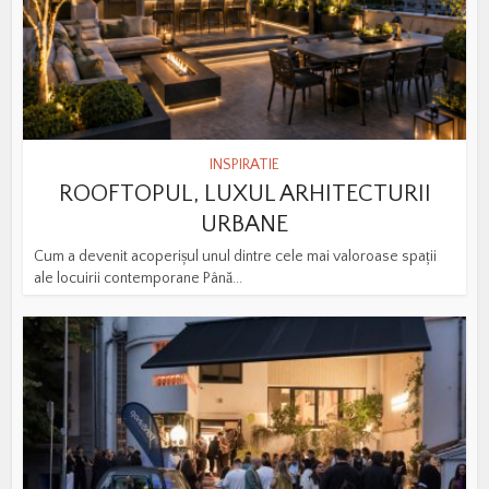
INSPIRATIE
ROOFTOPUL, LUXUL ARHITECTURII
URBANE
Cum a devenit acoperișul unul dintre cele mai valoroase spații
ale locuirii contemporane Până...