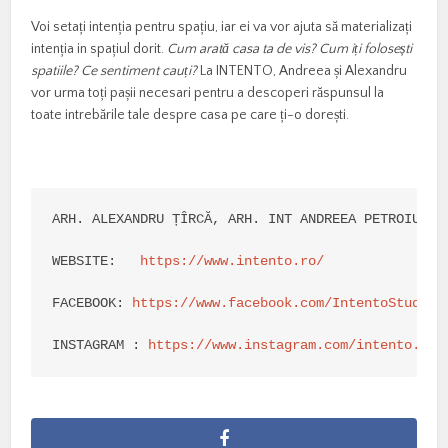
Voi setați intenția pentru spațiu, iar ei va vor ajuta să materializați
intenția in spațiul dorit.
Cum arată casa ta de vis? Cum iți folosești
spatiile? Ce sentiment cauți?
La INTENTO, Andreea și Alexandru
vor urma toți pașii necesari pentru a descoperi răspunsul la
toate intrebările tale despre casa pe care ți-o dorești.
ARH. ALEXANDRU ȚÎRCĂ, ARH. INT ANDREEA PETROIU

WEBSITE:   
https://www.intento.ro/
FACEBOOK: 
https://www.facebook.com/IntentoStudio
INSTAGRAM : 
https://www.instagram.com/intento.des