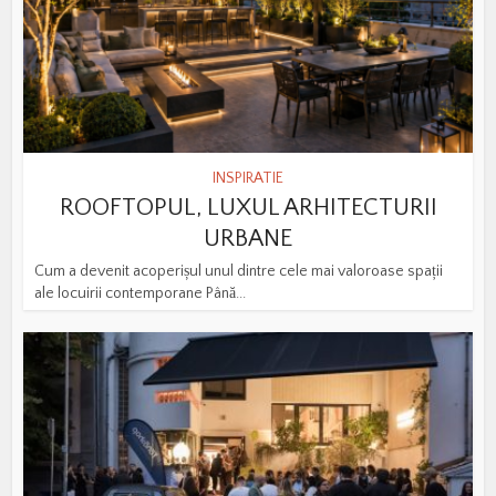
INSPIRATIE
ROOFTOPUL, LUXUL ARHITECTURII
URBANE
Cum a devenit acoperișul unul dintre cele mai valoroase spații
ale locuirii contemporane Până...