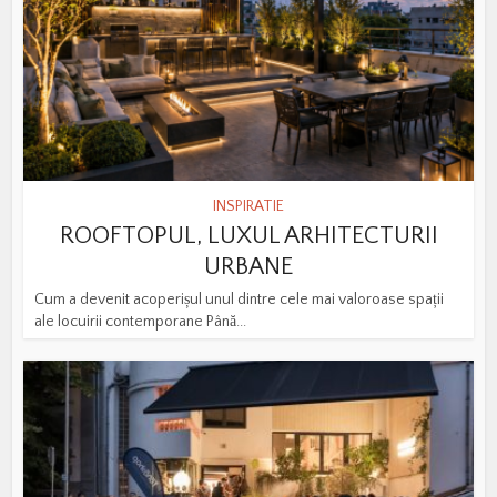
INSPIRATIE
ROOFTOPUL, LUXUL ARHITECTURII
URBANE
Cum a devenit acoperișul unul dintre cele mai valoroase spații
ale locuirii contemporane Până...