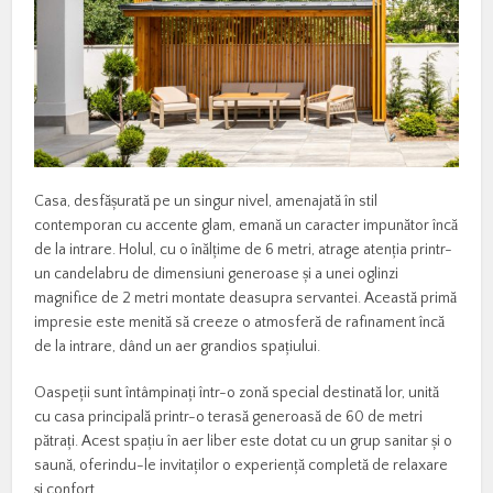
Casa, desfășurată pe un singur nivel, amenajată în stil
contemporan cu accente glam, emană un caracter impunător încă
de la intrare. Holul, cu o înălțime de 6 metri, atrage atenția printr-
un candelabru de dimensiuni generoase și a unei oglinzi
magnifice de 2 metri montate deasupra servantei. Această primă
impresie este menită să creeze o atmosferă de rafinament încă
de la intrare, dând un aer grandios spațiului.
Oaspeții sunt întâmpinați într-o zonă special destinată lor, unită
cu casa principală printr-o terasă generoasă de 60 de metri
pătrați. Acest spațiu în aer liber este dotat cu un grup sanitar și o
saună, oferindu-le invitaților o experiență completă de relaxare
și confort.