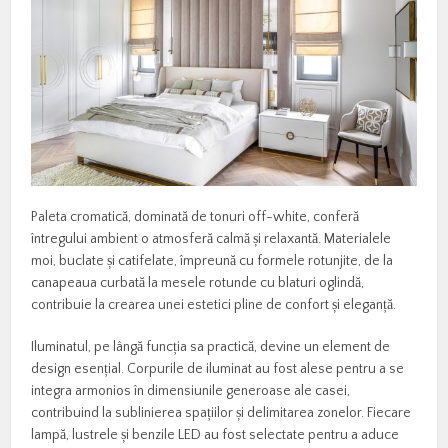
Paleta cromatică, dominată de tonuri off-white, conferă
întregului ambient o atmosferă calmă și relaxantă. Materialele
moi, buclate și catifelate, împreună cu formele rotunjite, de la
canapeaua curbată la mesele rotunde cu blaturi oglindă,
contribuie la crearea unei estetici pline de confort și eleganță.
Iluminatul, pe lângă funcția sa practică, devine un element de
design esențial. Corpurile de iluminat au fost alese pentru a se
integra armonios în dimensiunile generoase ale casei,
contribuind la sublinierea spațiilor și delimitarea zonelor. Fiecare
lampă, lustrele și benzile LED au fost selectate pentru a aduce