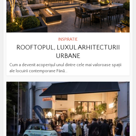
INSPIRATIE
ROOFTOPUL, LUXUL ARHITECTURII
URBANE
Cum a devenit acoperișul unul dintre cele mai valoroase spații
ale locuirii contemporane Până...