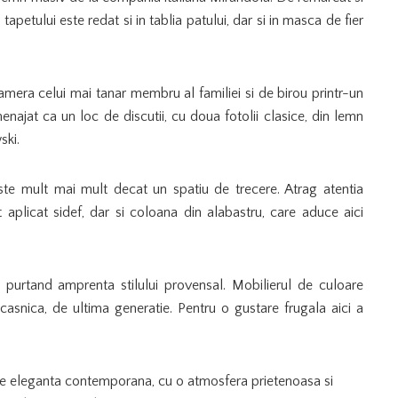
l tapetului este redat si in tablia patului, dar si in masca de fier
mera celui mai tanar membru al familiei si de birou printr-un
menajat ca un loc de discutii, cu doua fotolii clasice, din lemn
ski.
ste mult mai mult decat un spatiu de trecere. Atrag atentia
t aplicat sidef, dar si coloana din alabastru, care aduce aici
 purtand amprenta stilului provensal. Mobilierul de culoare
asnica, de ultima generatie. Pentru o gustare frugala aici a
de eleganta contemporana, cu o atmosfera prietenoasa si