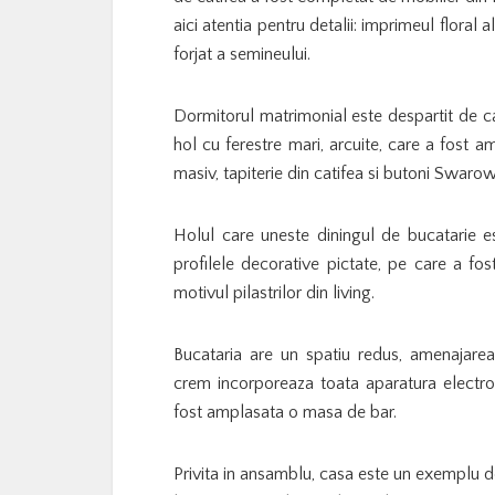
aici atentia pentru detalii: imprimeul floral a
forjat a semineului.
Dormitorul matrimonial este despartit de ca
hol cu ferestre mari, arcuite, care a fost a
masiv, tapiterie din catifea si butoni Swarow
Holul care uneste diningul de bucatarie e
profilele decorative pictate, pe care a fos
motivul pilastrilor din living.
Bucataria are un spatiu redus, amenajarea
crem incorporeaza toata aparatura electroc
fost amplasata o masa de bar.
Privita in ansamblu, casa este un exemplu 