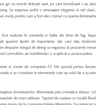
gri, cu insertii delicate aurii, pe care beneficiarii l-au ales
iving. Se impunea astfel o amenajare eleganta, in stil clasic,
asei, motiv pentru care a fost ales cremul ca nuanta dominanta
au fost realizate la comanda in Italia, din lemn de fag, dupa
talii aparent lipsite de importanta, dar care dau stralucire
care desparte livingul de dining se regasesc la picioarele mesei
ignul comodelor, iar mobilierului i s-a aplicat o usoara patina.
iferite si create de compania FD Stil special pentru fiecare
owski si se constituie in elementele care au rolul de a scoate
najarea dormitoarelor, diferentiate prin cromatica aleasa. Cel
nuantele de maro utilizate. Tapetul de matase cu model floral
 lemn masiv de la compania italiana Mirandola.
De remarcat si