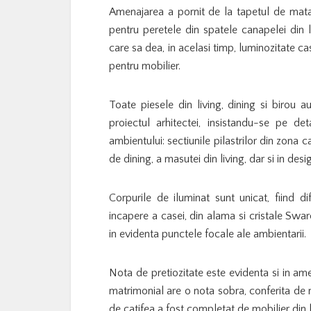
Amenajarea a pornit de la tapetul de matase 
pentru peretele din spatele canapelei din l
care sa dea, in acelasi timp, luminozitate c
pentru mobilier.
Toate piesele din living, dining si birou 
proiectul arhitectei, insistandu-se pe de
ambientului: sectiunile pilastrilor din zona 
de dining, a masutei din living, dar si in des
Corpurile de iluminat sunt unicat, fiind d
incapere a casei, din alama si cristale Swar
in evidenta punctele focale ale ambientarii.
Nota de pretiozitate este evidenta si in ame
matrimonial are o nota sobra, conferita de 
de catifea a fost completat de mobilier din