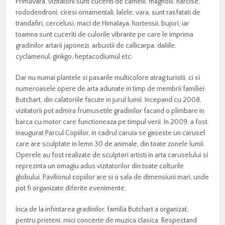
Primavara, vizitatorii sunt cuceriti de camelii, magnolii, narcise,
rododendroni, ciresi ornamentali, lalele; vara, sunt rasfatati de
trandafiri, cercelusi, maci de Himalaya, hortensii, bujori, iar
toamna sunt cuceriti de culorile vibrante pe care le imprima
gradinilor artarii japonezi, arbustii de callicarpa, daliile,
cyclamenul, ginkgo, heptacodiumul etc.
Dar nu numai plantele si pasarile multicolore atrag turistii, ci si
numeroasele opere de arta adunate in timp de membrii familiei
Butchart, din calatoriile facute in jurul lumii. Incepand cu 2008,
vizitatorii pot admira frumusetile gradinilor facand o plimbare in
barca cu motor care functioneaza pe timpul verii. In 2009, a fost
inaugurat Parcul Copiilor, in cadrul caruia se gaseste un carusel
care are sculptate in lemn 30 de animale, din toate zonele lumii.
Operele au fost realizate de sculptori artisti in arta caruselului si
reprezinta un omagiu adus vizitatorilor din toate colturile
globului. Pavilionul copiilor are si o sala de dimensiuni mari, unde
pot fi organizate diferite evenimente.
Inca de la infiintarea gradinilor, familia Butchart a organizat,
pentru prieteni, mici concerte de muzica clasica. Respectand