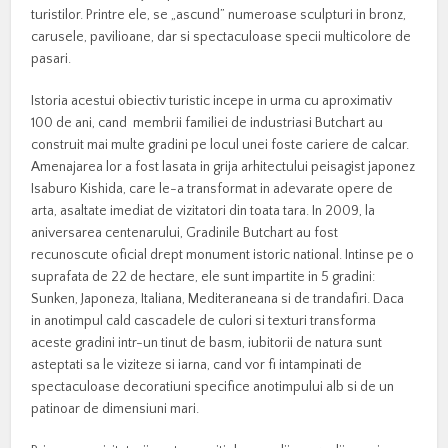
turistilor. Printre ele, se „ascund” numeroase sculpturi in bronz,
carusele, pavilioane, dar si spectaculoase specii multicolore de
pasari.
Istoria acestui obiectiv turistic incepe in urma cu aproximativ
100 de ani, cand membrii familiei de industriasi Butchart au
construit mai multe gradini pe locul unei foste cariere de calcar.
Amenajarea lor a fost lasata in grija arhitectului peisagist japonez
Isaburo Kishida, care le-a transformat in adevarate opere de
arta, asaltate imediat de vizitatori din toata tara. In 2009, la
aniversarea centenarului, Gradinile Butchart au fost
recunoscute oficial drept monument istoric national. Intinse pe o
suprafata de 22 de hectare, ele sunt impartite in 5 gradini:
Sunken, Japoneza, Italiana, Mediteraneana si de trandafiri. Daca
in anotimpul cald cascadele de culori si texturi transforma
aceste gradini intr-un tinut de basm, iubitorii de natura sunt
asteptati sa le viziteze si iarna, cand vor fi intampinati de
spectaculoase decoratiuni specifice anotimpului alb si de un
patinoar de dimensiuni mari.