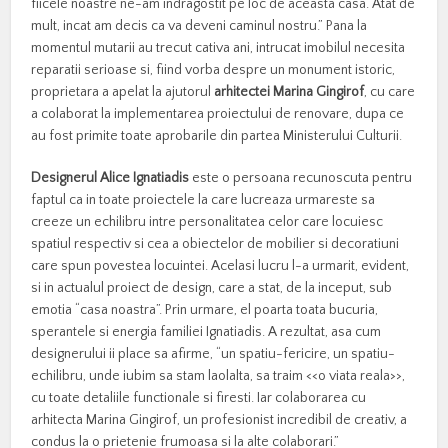
fiicele noastre ne-am indragostit pe loc de aceasta casa. Atat de
mult, incat am decis ca va deveni caminul nostru.” Pana la
momentul mutarii au trecut cativa ani, intrucat imobilul necesita
reparatii serioase si, fiind vorba despre un monument istoric,
proprietara a apelat la ajutorul
arhitectei Marina Gingirof
, cu care
a colaborat la implementarea proiectului de renovare, dupa ce
au fost primite toate aprobarile din partea Ministerului Culturii.
Designerul Alice Ignatiadis
este o persoana recunoscuta pentru
faptul ca in toate proiectele la care lucreaza urmareste sa
creeze un echilibru intre personalitatea celor care locuiesc
spatiul respectiv si cea a obiectelor de mobilier si decoratiuni
care spun povestea locuintei. Acelasi lucru l-a urmarit, evident,
si in actualul proiect de design, care a stat, de la inceput, sub
emotia “casa noastra”. Prin urmare, el poarta toata bucuria,
sperantele si energia familiei Ignatiadis. A rezultat, asa cum
designerului ii place sa afirme, “un spatiu-fericire, un spatiu-
echilibru, unde iubim sa stam laolalta, sa traim <<o viata reala>>,
cu toate detaliile functionale si firesti. Iar colaborarea cu
arhitecta Marina Gingirof, un profesionist incredibil de creativ, a
condus la o prietenie frumoasa si la alte colaborari.”