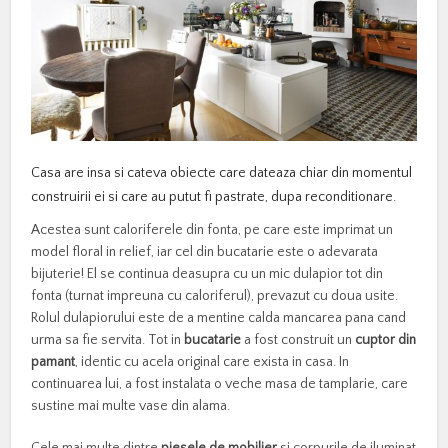
Casa are insa si cateva obiecte care dateaza chiar din momentul
construirii ei si care au putut fi pastrate, dupa reconditionare.
Acestea sunt caloriferele din fonta, pe care este imprimat un
model floral in relief, iar cel din bucatarie este o adevarata
bijuterie! El se continua deasupra cu un mic dulapior tot din
fonta (turnat impreuna cu caloriferul), prevazut cu doua usite.
Rolul dulapiorului este de a mentine calda mancarea pana cand
urma sa fie servita. Tot in
bucatarie
a fost construit un
cuptor din
pamant
, identic cu acela original care exista in casa. In
continuarea lui, a fost instalata o veche masa de tamplarie, care
sustine mai multe vase din alama.