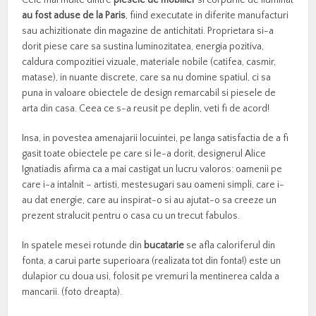
Cele mai multe dintre
piesele de mobilier
si corpurile de iluminat
au fost aduse de la Paris
, fiind executate in diferite manufacturi
sau achizitionate din magazine de antichitati. Proprietara si-a
dorit piese care sa sustina luminozitatea, energia pozitiva,
caldura compozitiei vizuale, materiale nobile (catifea, casmir,
matase), in nuante discrete, care sa nu domine spatiul, ci sa
puna in valoare obiectele de design remarcabil si piesele de
arta din casa. Ceea ce s-a reusit pe deplin, veti fi de acord!
Insa, in povestea amenajarii locuintei, pe langa satisfactia de a fi
gasit toate obiectele pe care si le-a dorit, designerul Alice
Ignatiadis afirma ca a mai castigat un lucru valoros: oamenii pe
care i-a intalnit – artisti, mestesugari sau oameni simpli, care i-
au dat energie, care au inspirat-o si au ajutat-o sa creeze un
prezent stralucit pentru o casa cu un trecut fabulos.
In spatele mesei rotunde din
bucatarie
se afla caloriferul din
fonta, a carui parte superioara (realizata tot din fonta!) este un
dulapior cu doua usi, folosit pe vremuri la mentinerea calda a
mancarii. (foto dreapta).