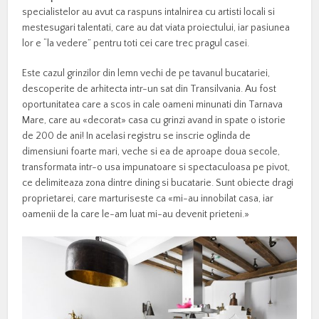
specialistelor au avut ca raspuns intalnirea cu artisti locali si
mestesugari talentati, care au dat viata proiectului, iar pasiunea
lor e “la vedere” pentru toti cei care trec pragul casei.
Este cazul grinzilor din lemn vechi de pe tavanul bucatariei,
descoperite de arhitecta intr-un sat din Transilvania. Au fost
oportunitatea care a scos in cale oameni minunati din Tarnava
Mare, care au «decorat» casa cu grinzi avand in spate o istorie
de 200 de ani! In acelasi registru se inscrie oglinda de
dimensiuni foarte mari, veche si ea de aproape doua secole,
transformata intr-o usa impunatoare si spectaculoasa pe pivot,
ce delimiteaza zona dintre dining si bucatarie. Sunt obiecte dragi
proprietarei, care marturiseste ca «mi-au innobilat casa, iar
oamenii de la care le-am luat mi-au devenit prieteni.»