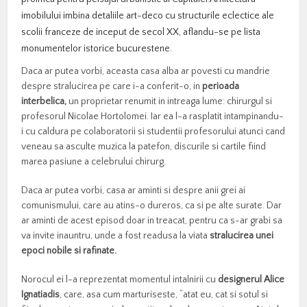
imobilului imbina detaliile art-deco cu structurile eclectice ale
scolii franceze de inceput de secol XX, aflandu-se pe lista
monumentelor istorice bucurestene.
Daca ar putea vorbi, aceasta casa alba ar povesti cu mandrie
despre stralucirea pe care i-a conferit-o, in
perioada
interbelica,
un proprietar renumit in intreaga lume: chirurgul si
profesorul Nicolae Hortolomei. Iar ea l-a rasplatit intampinandu-
i cu caldura pe colaboratorii si studentii profesorului atunci cand
veneau sa asculte muzica la patefon, discurile si cartile fiind
marea pasiune a celebrului chirurg.
Daca ar putea vorbi, casa ar aminti si despre anii grei ai
comunismului, care au atins-o dureros, ca si pe alte surate. Dar
ar aminti de acest episod doar in treacat, pentru ca s-ar grabi sa
va invite inauntru, unde a fost readusa la viata
stralucirea unei
epoci nobile si rafinate.
Norocul ei l-a reprezentat momentul intalnirii cu
designerul Alice
Ignatiadis
, care, asa cum marturiseste, “atat eu, cat si sotul si